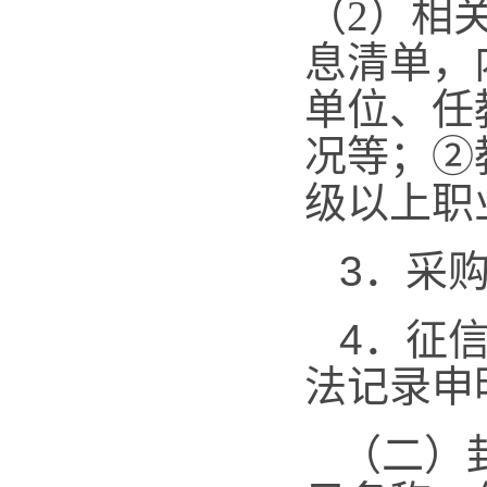
（
2）相
息清单，
单位、任
况
等；
②
级以上职
3．
采
4．
征
法记录申
（二）